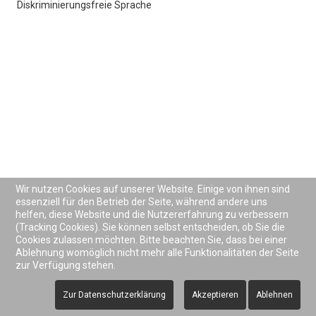
Diskriminierungsfreie Sprache
Melanchthonstraße
Impressionen
Newsletter
Förderverein
Die Große Renovierung
Nachhaltigkeit
Die Einkaufskooperative
Wir nutzen Cookies auf unserer Website. Einige von ihnen sind
Kräuter und Gemüse aus eigenem Anbau
essenziell für den Betrieb der Seite, während andere uns
helfen, diese Website und die Nutzererfahrung zu verbessern
Nachhaltige Entsorgung: Der Kompost
(Tracking Cookies). Sie können selbst entscheiden, ob Sie die
Cookies zulassen möchten. Bitte beachten Sie, dass bei einer
Lebensmittelrettung
Ablehnung womöglich nicht mehr alle Funktionalitäten der Seite
zur Verfügung stehen.
Energiehaushalt des Fichtehauses
Organisation
Zur Datenschutzerklärung
Akzeptieren
Ablehnen