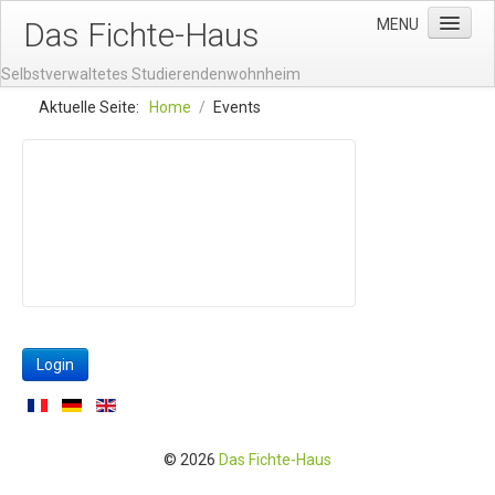
Das Fichte-Haus
MENU
Selbstverwaltetes Studierendenwohnheim
Start
Aktuelle Seite:
Home
/
Events
Events
Saalkalender Digital
Rückblick Kulturfestival 2021
Rückblick Jubiläum: 60 Jahre Fichtehaus
Über uns
Leitbild
Login
Gründung
Wohnen im Fichtehaus
Impressionen
© 2026
Das Fichte-Haus
HVV-Rede